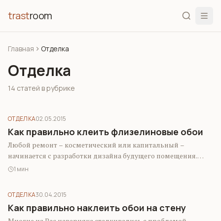
trast
room
Главная
Отделка
Отделка
14 статей в рубрике
ОТДЕЛКА
02.05.2015
Как правильно клеить флизелиновые обои
Любой ремонт – косметический или капитальный –
начинается с разработки дизайна будущего помещения.
Затем следует выбор материалов. А вот основой…
1 мин
ОТДЕЛКА
30.04.2015
Как правильно наклеить обои на стену
Многие из Вас наверняка сталкивались с проблемой