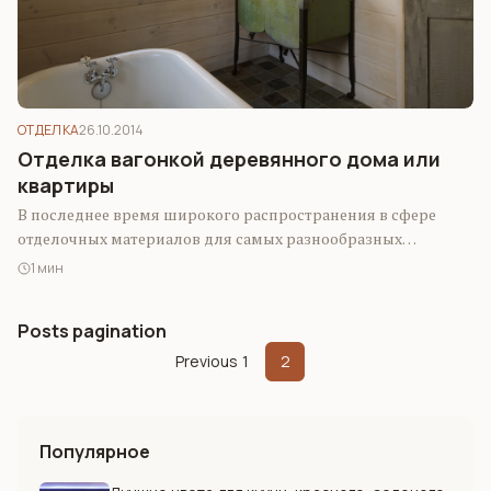
ОТДЕЛКА
26.10.2014
Отделка вагонкой деревянного дома или
квартиры
В последнее время широкого распространения в сфере
отделочных материалов для самых разнообразных
поверхностей приобрела весьма практичная и красивая
1 мин
вагонка. Она…
Posts pagination
Previous
1
2
Популярное