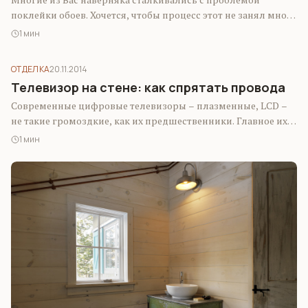
поклейки обоев. Хочется, чтобы процесс этот не занял много
времени и вместе с…
1 мин
ОТДЕЛКА
20.11.2014
Телевизор на стене: как спрятать провода
Современные цифровые телевизоры – плазменные, LCD –
не такие громоздкие, как их предшественники. Главное их
достоинство в том, что они…
1 мин