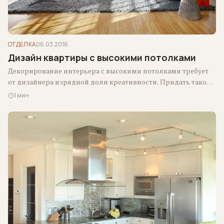
ОТДЕЛКА
06.03.2016
Дизайн квартиры с высокими потолками
Декорирование интерьера с высокими потолками требует
от дизайнера изрядной доли креативности. Придать такому
помещению индивидуальность и стильный вид ничуть не…
1 мин