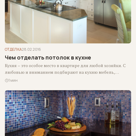
ОТДЕЛКА
28.02.2016
Чем отделать потолок в кухне
Кухня – это особое место в квартире для любой хозяйки. С
любовью и вниманием подбирают на кухню мебель,
бытовую технику,…
1 мин