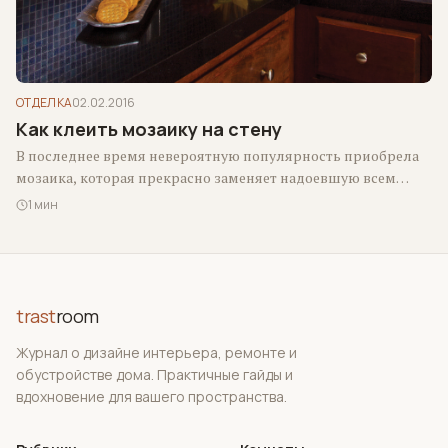
ОТДЕЛКА
02.02.2016
Как клеить мозаику на стену
В последнее время невероятную популярность приобрела
мозаика, которая прекрасно заменяет надоевшую всем
настенную плитку и освежает интерьер. Попробуем
1 мин
разобраться, чем…
trast
room
Журнал о дизайне интерьера, ремонте и
обустройстве дома. Практичные гайды и
вдохновение для вашего пространства.