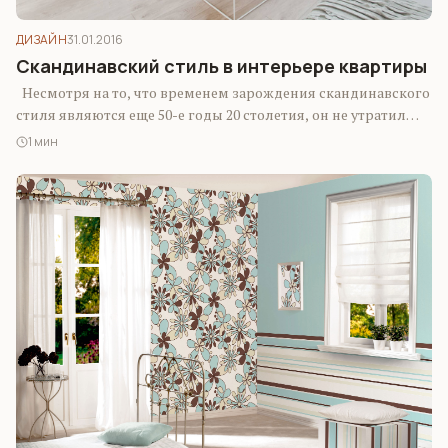
ДИЗАЙН
31.01.2016
Скандинавский стиль в интерьере квартиры
Несмотря на то, что временем зарождения скандинавского
стиля являются еще 50-е годы 20 столетия, он не утратил
своей актуальности…
1 мин