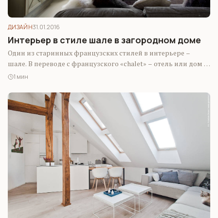
ДИЗАЙН
31.01.2016
Интерьер в стиле шале в загородном доме
Один из старинных французских стилей в интерьере –
шале. В переводе с французского «chalet» – отель или дом в
сельском…
1 мин