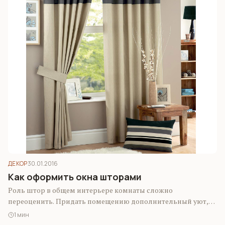
ДЕКОР
30.01.2016
Как оформить окна шторами
Роль штор в общем интерьере комнаты сложно
переоценить. Придать помещению дополнительный уют,
обновить интерьер, объединить все элементы дизайна в
1 мин
одно…