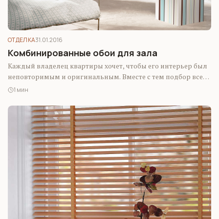
ОТДЕЛКА
31.01.2016
Комбинированные обои для зала
Каждый владелец квартиры хочет, чтобы его интерьер был
неповторимым и оригинальным. Вместе с тем подбор всех
предметов обстановки, покрытий и…
1 мин