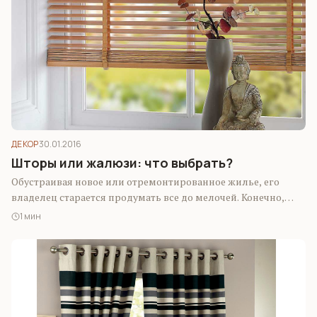
ДЕКОР
30.01.2016
Шторы или жалюзи: что выбрать?
Обустраивая новое или отремонтированное жилье, его
владелец старается продумать все до мелочей. Конечно,
отделка помещения, мебель, аксессуары – все это…
1 мин