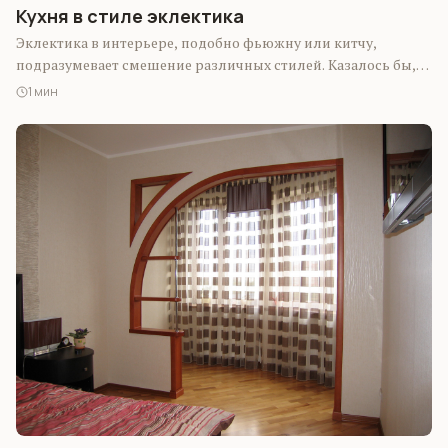
Кухня в стиле эклектика
Эклектика в интерьере, подобно фьюжну или китчу,
подразумевает смешение различных стилей. Казалось бы,
что может быть проще, чем просто объединить…
1 мин