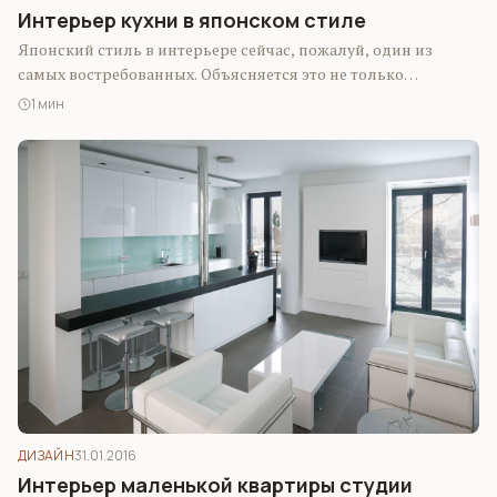
Интерьер кухни в японском стиле
Японский стиль в интерьере сейчас, пожалуй, один из
самых востребованных. Объясняется это не только
огромным количеством открывающихся ресторанов
1 мин
японской пищи…
ДИЗАЙН
31.01.2016
Интерьер маленькой квартиры студии