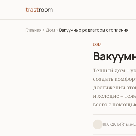
trast
room
Главная
Дом
Вакуумные радиаторы отопления
ДОМ
Вакуум
Теплый дом – у
создать комфор
достижении этой
и холодно – тож
всего с помощью
19.07.2015
1 мин