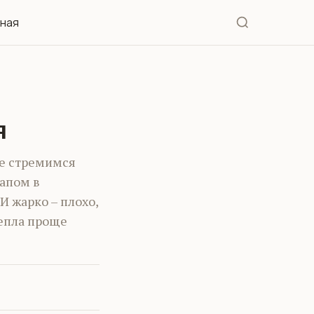
иная
я
се стремимся
апом в
И жарко – плохо,
тепла проще