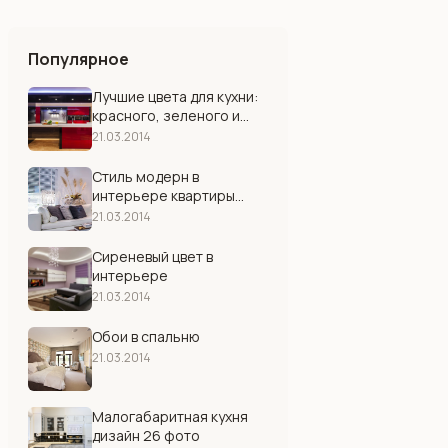
Популярное
Лучшие цвета для кухни:
красного, зеленого и
белого цвета
21.03.2014
Стиль модерн в
интерьере квартиры
(фото, идеи)
21.03.2014
Сиреневый цвет в
интерьере
21.03.2014
Обои в спальню
21.03.2014
Малогабаритная кухня
дизайн 26 фото