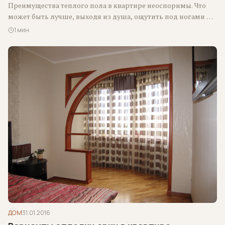
Преимущества теплого пола в квартире неоспоримы. Что
может быть лучше, выходя из душа, ощутить под ногами не
холодную плитку, а…
1 мин
ДОМ
31.01.2016