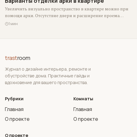
Варианты отделки арки в квартире
Увеличить визуально пространство в квартире можно при
помощи арки. Отсутствие двери и расширение проема
делают помещение больше и светлее. Именно…
1 мин
trast
room
Журнал о дизайне интерьера, ремонте и
обустройстве дома. Практичные гайды и
вдохновение для вашего пространства.
Рубрики
Комнаты
Главная
Главная
О проекте
О проекте
О проекте