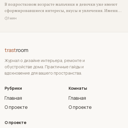
В подростковом возрасте мальчики и девочки уже имеют
сформировавшиеся интересы, вкусы и увлечения. Именно
этот фактор следует в первую очередь…
1 мин
trast
room
Журнал о дизайне интерьера, ремонте и
обустройстве дома. Практичные гайды и
вдохновение для вашего пространства.
Рубрики
Комнаты
Главная
Главная
О проекте
О проекте
О проекте