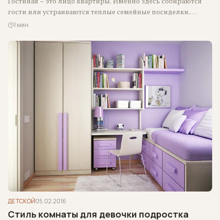
Гостиная – это лицо квартиры. Именно здесь собираются
гости или устраиваются теплые семейные посиделки.
Поэтому внешний вид гостиной играет одну…
1 мин
ДЕТСКОЙ
05.02.2016
Стиль комнаты для девочки подростка