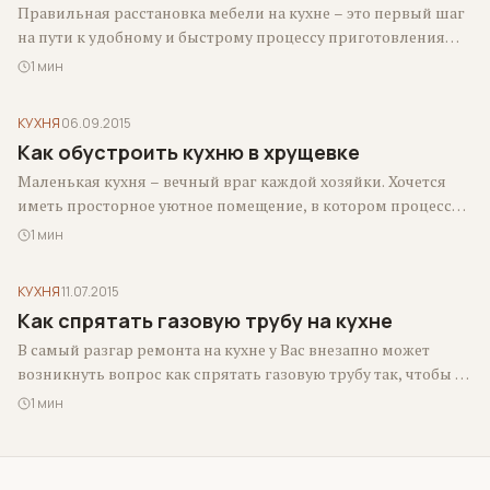
Правильная расстановка мебели на кухне – это первый шаг
на пути к удобному и быстрому процессу приготовления
пищи. Последовав простым,…
1 мин
КУХНЯ
06.09.2015
Как обустроить кухню в хрущевке
Маленькая кухня – вечный враг каждой хозяйки. Хочется
иметь просторное уютное помещение, в котором процесс
готовки стал бы приятным и…
1 мин
КУХНЯ
11.07.2015
Как спрятать газовую трубу на кухне
В самый разгар ремонта на кухне у Вас внезапно может
возникнуть вопрос как спрятать газовую трубу так, чтобы и
не…
1 мин