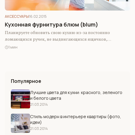
АКСЕССУАРЫ
16.02.2015
Кухонная фурнитура блюм (blum)
Планируете обновить свою кухню из-за постоянно
ломающихся ручек, не выдвигающихся ящичков,
трескающихся петель на шкафах?
1 мин
Популярное
Лучшие цвета для кухни: красного, зеленого
и белого цвета
21.03.2014
Стиль модерн в интерьере квартиры (фото,
идеи)
21.03.2014