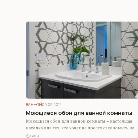
ВАННОЙ
09.08.2015
Моющиеся обои для ванной комнаты
Моющиеся обои для ванной комнаты – настоящая
находка для тех, кто хочет не просто сэкономить на
материалах для ремонта, но…
1 мин