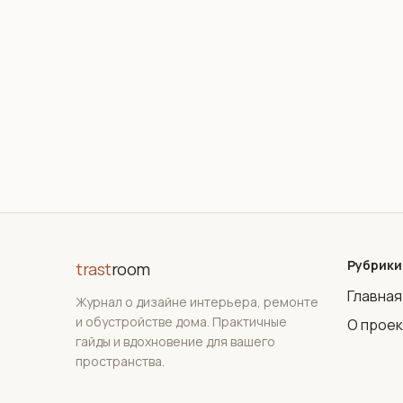
Рубрики
trast
room
Главная
Журнал о дизайне интерьера, ремонте
и обустройстве дома. Практичные
О прое
гайды и вдохновение для вашего
пространства.