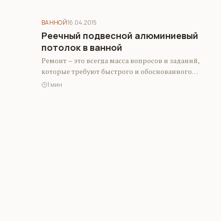
ВАННОЙ
16.04.2015
Реечный подвесной алюминиевый
потолок в ванной
Ремонт – это всегда масса вопросов и заданий,
которые требуют быстрого и обоснованного
разрешения. Как говорится, главное начать. И
1 мин
приступать…