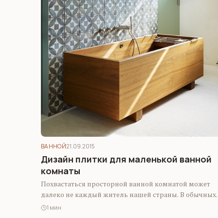
ВАННОЙ
21.09.2015
Дизайн плитки для маленькой ванной
комнаты
Похвастаться просторной ванной комнатой может
далеко не каждый житель нашей страны. В обычных
квартирах это помещение настолько маленькое, что
1 мин
места…