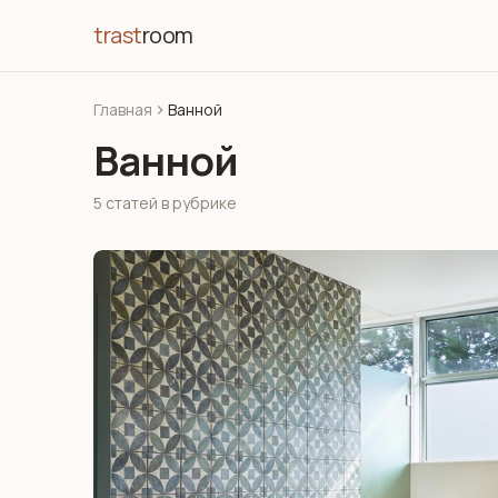
trast
room
Главная
Ванной
Ванной
5 статей в рубрике