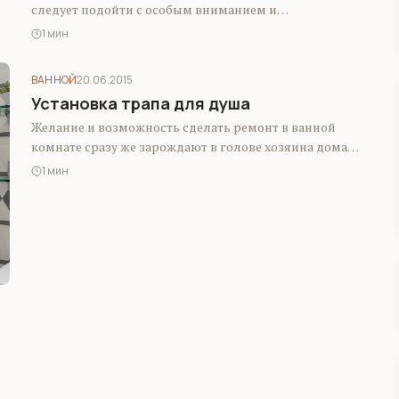
следует подойти с особым вниманием и
тщательностью. Хозяевам хочется, чтобы стены в…
1 мин
ВАННОЙ
20.06.2015
Установка трапа для душа
Желание и возможность сделать ремонт в ванной
комнате сразу же зарождают в голове хозяина дома
множество идей и мыслей. Какие…
1 мин